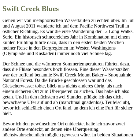
Swift Creek Blues
Gehen wir von metaphorischen Wasserläufen zu echten über. Im Juli
und August 2011 wanderte ich auf dem Pacific Northwest Trail in
östlicher Richtung. Es war die erste Wanderung der 12 Long Walks-
Serie. Ein historisch schneereiches Jahr in Kombination mit einem
kühlen Frühling führte dazu, dass in den ersten beiden Wochen
meiner Reise in den Bergregionen im Westen Washingtons
(Olympiade und Kaskaden) immer noch viel Schnee lag.
Der Schnee und die wärmeren Sommertemperaturen führten dazu,
dass die Flüsse besonders hoch flossen. Eine dieser Wasserstraßen
war der treffend benannte Swift Creek Mount Baker – Snoqualmie
National Forest. Da die Brücke geschlossen war und das
Gletscherwasser tobte, blieb uns nichts anderes übrig, als nach
einem sicheren Ort zum Überqueren zu suchen. Das habe ich also
getan. Und in den nächsten zwei Stunden pflügte ich das dicht
bewachsene Ufer auf und ab (manchmal gnadenlos). Teufelsclub),
bevor ich schließlich einen Ort fand, an dem ich eine Furt für sicher
hielt.
Bevor ich den gewünschten Ort entdeckte, hatte ich zuvor zwei
andere Orte entdeckt, an denen eine Überquerung
höchstwahrscheinlich möglich gewesen wäre. In beiden Situationen