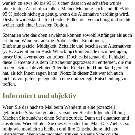
war ich zu etwa 90 bis 95 % sicher, dass ich es schaffen würde,
ohne in den Alkohol zu fallen. Meiner Meinung nach sind 90 % bis
95 % jedoch nicht gut genug, wenn die Alternative verdrängt wird.
Deshalb widerstand ich in beiden Fällen der Versuchung und suchte
weiter nach einer besseren Option.
Szenarien wie das oben erwähnte können sowohl Anfänger als auch
erfahrene Wanderer auf die Probe stellen. Emotionen,
Entfernungsziele, Müdigkeit, Zeitziele und beschissene Alternativen
(z. B. zwei Stunden Bush-Whacking) können alle dazu beitragen,
unser Urteilsvermögen zu trüben. Doch es ist genau die Fähigkeit,
diese Elemente aus dem Entscheidungsprozess zu entfernen, die mir
in den letzten Jahrzehnten öfter den Rücken im Hinterland gerettet
hat, als ich Ihnen sagen kann (
Notiz
: In dieser Zeit war ich auch
nicht davor gefeit, gelegentlich eine unüberlegte Entscheidung zu
treffen.
Informiert und objektiv
Wenn Sie das nächste Mal beim Wandern in eine potenziell
gefährliche Situation geraten, versuchen Sie die folgende Übung.
Machen Sie zunächst einen Schritt zurück. Dann tief einatmen und
ausatmen. Wiederholen Sie dies vier oder fünf Mal. Das Ziel ist, so
ruhig wie möglich zu bleiben und Ihre Entscheidung nicht zu
überstürzen. Wenn Sie möchten, trinken Sie eine Schokolade.