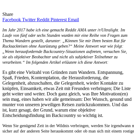
Share
Facebook
Twitter
Reddit
Pinterest
Email
Im Jahr 2017 habe ich eine gemacht Reddit AMA unter /r/Ultralight. Im
Laufe von fünf oder sechs Stunden wurden mir eine Reihe von Fragen zum
Thema Wandern gestellt, darunter: „Können Sie mir Ihren besten Rat für
Rucksackreisen ohne Ausrüstung geben?“ Meine Antwort war wie folgt:
„Wenn herausfordernde Backcountry-Situationen auftreten, versuchen Sie,
sie als objektiver Beobachter und nicht als subjektiver Teilnehmer zu
verarbeiten.“ Im folgenden Artikel erläutere ich diese Antwort:
Es gibt eine Vielzahl von Gründen zum Wandern. Entspannung,
Spaß, Frieden, Kontemplation, die Herausforderung, die
Gelegenheit, abzuschalten, die Gelegenheit, wieder Kontakte zu
knüpfen, Einsamkeit, etwas Zeit mit Freunden verbringen; Die Liste
geht weiter und weiter. Doch ganz gleich, was Ihre Motivation(en)
sein mag, eines haben wir alle gemeinsam: Der Wunsch, gesund und
munter von unseren jeweiligen Reisen zurückzukommen. Und das
ist, kurz gesagt, der Grund, warum eine objektive
Entscheidungsfindung im Backcountry so wichtig ist.
Wenn Sie genügend Zeit in der Wildnis verbringen, werden Sie irgendwann mit
sicher auf der anderen Seite herauskommt oder ob man sich mit einem rostige